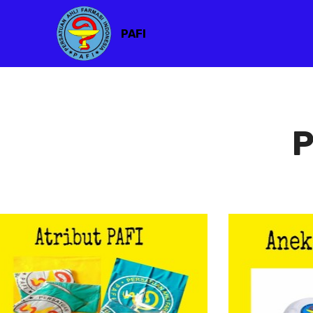
PAFI
P
Atribut PAFI
Ane
Atribut PAFI
Anek