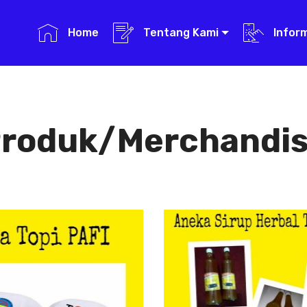
Home
Tentang Kami
Infor
roduk/Merchandi
ka Topi PAFI
Aneka Sirup 
Tradision
a Topi PAFI
Aneka Si