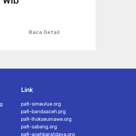
Wib
Baca Detail
Link
rg
pafi-simeulue.org
pafi-bandaaceh.prg
pafi-lhokseumawe.org
pafi-sabang.org
pafi-acehbaratdaya.org