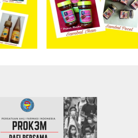
l
nal