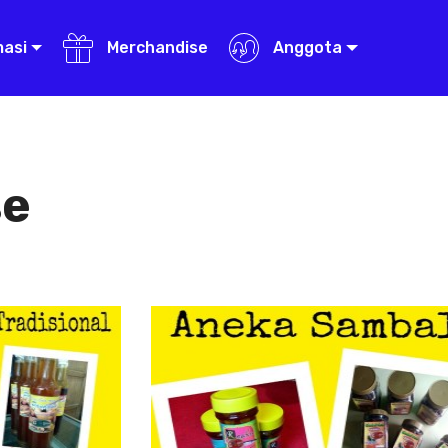
masi
Merchandise
Anggota
se
Herbal
Aneka Sambal
al
Aneka Sambal
rup