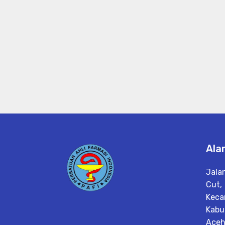
Ala
Jala
Cut,
Keca
Kabu
Ace