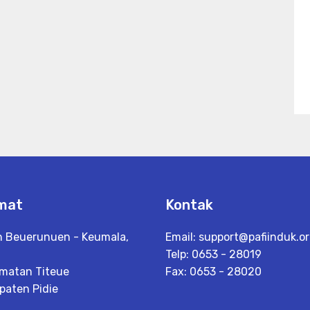
mat
Kontak
n Beuerunuen - Keumala,
Email:
support@pafiinduk.o
Telp: 0653 - 28019
matan Titeue
Fax: 0653 - 28020
paten Pidie
h